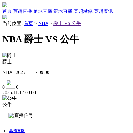
首页
英超直播
足球直播
篮球直播
英超录像
英超资讯
当前位置:
首页
>
NBA
>
爵士 VS 公牛
NBA 爵士 VS 公牛
爵士
NBA | 2025-11-17 09:00
0
0
2025-11-17 09:00
公牛
直播信号
高清直播