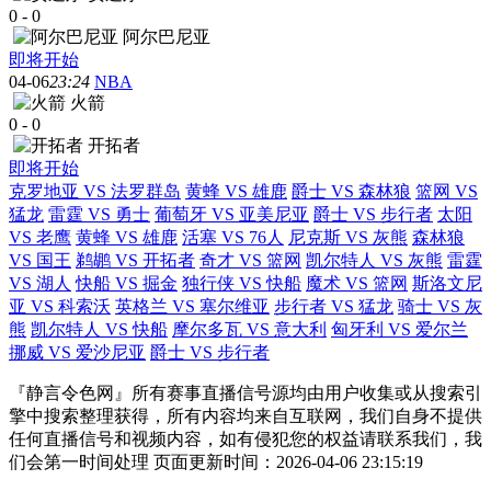
0
-
0
阿尔巴尼亚
即将开始
04-06
23:24
NBA
火箭
0
-
0
开拓者
即将开始
克罗地亚 VS 法罗群岛
黄蜂 VS 雄鹿
爵士 VS 森林狼
篮网 VS
猛龙
雷霆 VS 勇士
葡萄牙 VS 亚美尼亚
爵士 VS 步行者
太阳
VS 老鹰
黄蜂 VS 雄鹿
活塞 VS 76人
尼克斯 VS 灰熊
森林狼
VS 国王
鹈鹕 VS 开拓者
奇才 VS 篮网
凯尔特人 VS 灰熊
雷霆
VS 湖人
快船 VS 掘金
独行侠 VS 快船
魔术 VS 篮网
斯洛文尼
亚 VS 科索沃
英格兰 VS 塞尔维亚
步行者 VS 猛龙
骑士 VS 灰
熊
凯尔特人 VS 快船
摩尔多瓦 VS 意大利
匈牙利 VS 爱尔兰
挪威 VS 爱沙尼亚
爵士 VS 步行者
『静言令色网』所有赛事直播信号源均由用户收集或从搜索引
擎中搜索整理获得，所有内容均来自互联网，我们自身不提供
任何直播信号和视频内容，如有侵犯您的权益请联系我们，我
们会第一时间处理 页面更新时间：2026-04-06 23:15:19