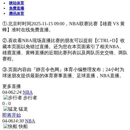
咪咕体育
免费直播
腾讯体育
①.北京时时间2025-11-15 09:00，NBA联赛比赛【雄鹿 VS 黄
蜂】准时在线免费直播。
②.喜欢看NBA现场直播比赛的朋友可以提前【CTRL+D】收
藏本页面以免错过直播。还为您在本页面索引了相关NBA、
雄鹿直播、黄蜂直播的近期比赛列表以及两队历史交锋、两队
赛程。
③.页面内容由『静言令色网』体育小编整理发布；24小时为
球迷朋友提供最新的体育赛事直播、足球直播，NBA直播。
更多直播
04-06
2:24
NBA
步行者
0
-
0
猛龙
即将开始
04-06
14:30
NBA
快船